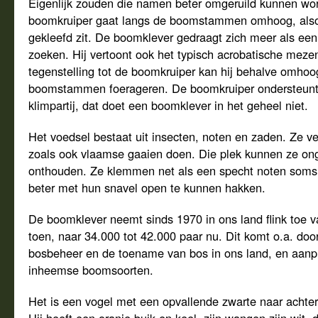
Eigenlijk zouden die namen beter omgeruild kunnen wor
boomkruiper gaat langs de boomstammen omhoog, alsof
gekleefd zit. De boomklever gedraagt zich meer als ee
zoeken. Hij vertoont ook het typisch acrobatische meze
tegenstelling tot de boomkruiper kan hij behalve omho
boomstammen foerageren. De boomkruiper ondersteunt m
klimpartij, dat doet een boomklever in het geheel niet.
Het voedsel bestaat uit insecten, noten en zaden. Ze v
zoals ook vlaamse gaaien doen. Die plek kunnen ze o
onthouden. Ze klemmen net als een specht noten soms 
beter met hun snavel open te kunnen hakken.
De boomklever neemt sinds 1970 in ons land flink toe v
toen, naar 34.000 tot 42.000 paar nu. Dit komt o.a. door
bosbeheer en de toename van bos in ons land, en aanp
inheemse boomsoorten.
Het is een vogel met een opvallende zwarte naar achter