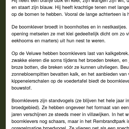
Hij heeft een oranje buik en keel, zijn wangen zijn wit, 
en staart zijn blauw. Hij heeft krachtige tenen met lang
op de bomen te hebben. Vooral de lange achterteen is h
De boomklever broedt in boomholtes en in nestkastjes. 
opening metselen ze met klei gedeeltelijk dicht om zo v
eekhoorns en marters) uit hun nest te weren.
Op de Veluwe hebben boomklevers last van kalkgebrek.
zwakke eieren die soms tijdens het broeden breken, en 
broze botten, die breken vóór ze kunnen uitvliegen. Be
zonnebloempitten bevatten kalk, en het aanbieden van 
kippeneierschalen op de voedertafel biedt de boomkleve
bouwstof.
Boomklevers zijn standvogels (ze blijven het hele jaar i
broedgebied). Ze hebben ongeveer het formaat van een
jaren verschijnen ze steeds meer in villawijken. In het 
boomklevers nog schaars, maar in het Rembrandtpark i
onregelmatige broedvogel. Ze vliegen net als een spec