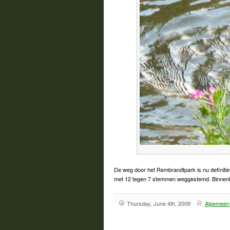
De weg door het Rembrandtpark is nu definiti
met 12 tegen 7 stemmen weggestemd. Binnenkort
Thursday, June 4th, 2009
Algemeen