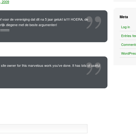
, 2009
Meta
f voor de vereniging dat dit na 5 jaar gelukt is!!!! HOERA, de
rlijk diegene met de beste argumenten!
Log in
!!!!!!!!!
Entries fe
Comments
WordPres
e site owner for this marvelous work you’ve done. It has lots of useful