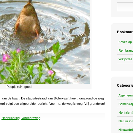
Bookmar
Foto's op 
Rembrand
Wikipedia
Categori
Poepje ruikt goed
Algemeen
ef van de baan. De stadsdeelraad van Slotervaart heeft vanavond de weg
 volgt een uitgebreider bericht. Voor nu: de weg is weg! Vrij grondelen!
Bomenka
Herinricht
,
Herinrichting
,
Verkeersweg
Natuur in 
Nieuwsbri