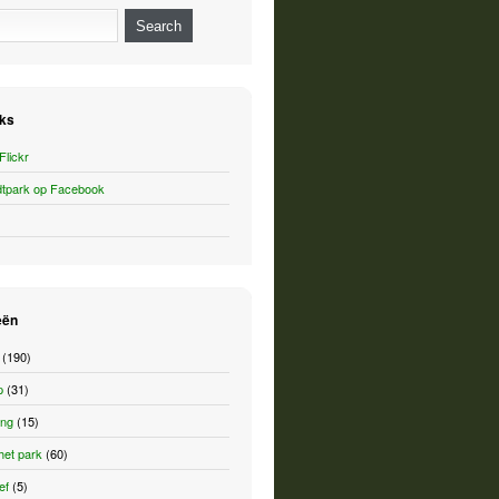
ks
Flickr
tpark op Facebook
eën
(190)
p
(31)
ing
(15)
het park
(60)
ef
(5)