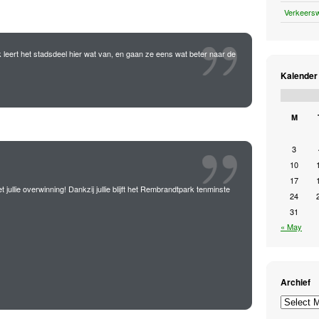
Verkeers
k leert het stadsdeel hier wat van, en gaan ze eens wat beter naar de
Kalender
M
3
10
17
t jullie overwinning! Dankzij jullie blijft het Rembrandtpark tenminste
24
31
« May
Archief
Archief