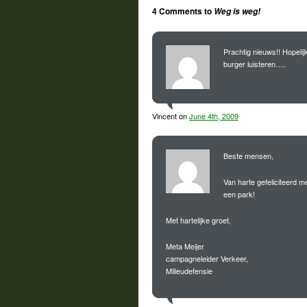
4 Comments to
Weg is weg!
Prachtig nieuws!! Hopelij
burger luisteren….
Vincent on
June 4th, 2009
Beste mensen,
Van harte gefeliciteerd me
een park!
Met hartelijke groet,
Meta Meijer
campagneleider Verkeer,
Milieudefensie