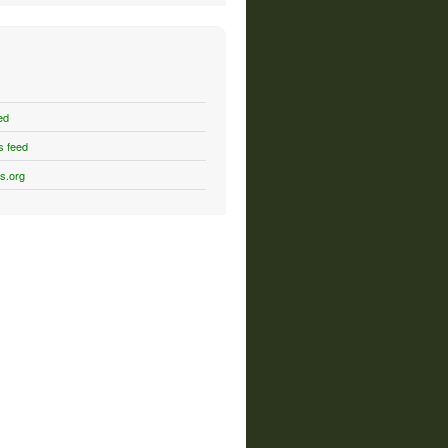
ed
 feed
s.org