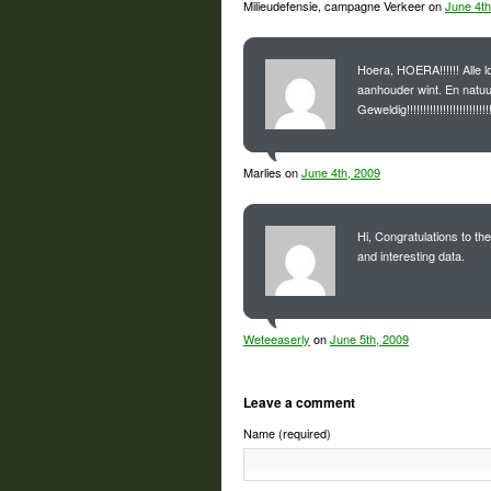
Milieudefensie, campagne Verkeer on
June 4th
Hoera, HOERA!!!!!! Alle lo
aanhouder wint. En natuu
Geweldig!!!!!!!!!!!!!!!!!!!!!!!!!!!
Marlies on
June 4th, 2009
Hi, Congratulations to th
and interesting data.
Weteeaserly
on
June 5th, 2009
Leave a comment
Name (required)