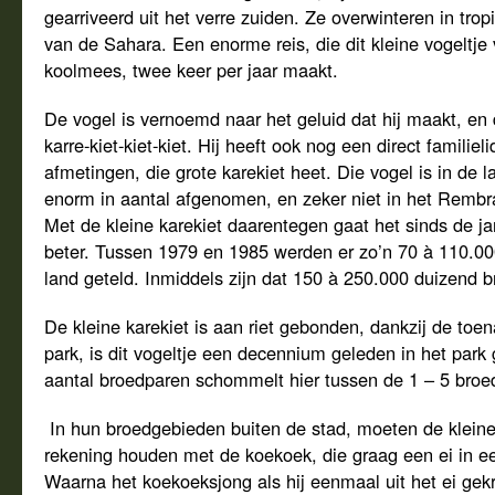
gearriveerd uit het verre zuiden. Ze overwinteren in trop
van de Sahara. Een enorme reis, die dit kleine vogeltje
koolmees, twee keer per jaar maakt.
De vogel is vernoemd naar het geluid dat hij maakt, en da
karre-kiet-kiet-kiet. Hij heeft ook nog een direct familieli
afmetingen, die grote karekiet heet. Die vogel is in de 
enorm in aantal afgenomen, en zeker niet in het Rembra
Met de kleine karekiet daarentegen gaat het sinds de ja
beter. Tussen 1979 en 1985 werden er zo’n 70 à 110.00
land geteld. Inmiddels zijn dat 150 à 250.000 duizend
De kleine karekiet is aan riet gebonden, dankzij de toen
park, is dit vogeltje een decennium geleden in het park
aantal broedparen schommelt hier tussen de 1 – 5 broe
In hun broedgebieden buiten de stad, moeten de kleine 
rekening houden met de koekoek, die graag een ei in ee
Waarna het koekoeksjong als hij eenmaal uit het ei gek