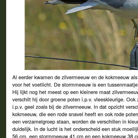
Al eerder kwamen de zilvermeeuw en de kokmeeuw als
voor het voetlicht. De stormmeeuw is een tussenmaat
Hij lijkt nog het meest op een kleinere maat zilvermeeu
verschilt hij door groene poten i.p.v. vleeskleurige. Ook 
i.p.v. geel zoals bij de zilvermeeuw. In dat opzicht versc
kokmeeuw, die een rode snavel heeft en ook rode pote
een verzamelgroep staan, worden de verschillen in kleu
duidelijk. In de lucht is het onderscheid een stuk moeili
56 cm, een stormmeeuw 41 cm en een kokmeeuw 38 c